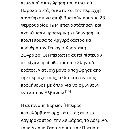
σταδιακή αποχώρηση του στρατού.
Παρόλα αυτά, οι κάτοικοι της περιοχής
αρνήθηκαν να συμβιβαστούν και στις
28
Φεβρουαρίου
1914
επαναστάτησαν και
σχημάτισαν προσωρινή κυβέρνηση, με
πρωτεύουσα το Αργυρόκαστρο και
πρόεδρο τον
Γεώργιο Χρηστάκη-
Ζωγράφο
. Οι
Ηπειρώτες
αυτοί πίστευαν
ότι είχαν προδοθεί από το ελληνικό
κράτος, γιατί όχι μόνο αποχώρησε από
την περιοχή τους, αλλά και δεν τους
προμήθευσε με όπλα για να αμυνθούν
[10]
έναντι των Αλβανών.
Η αυτόνομη Βόρειος Ήπειρος
περιελάμβανε αρχικά εκτός από το
Αργυρόκαστρο, την Χειμάρρα, το Δέλβινο,
τους Άγιους Σαράντα και την Πρεμετή.